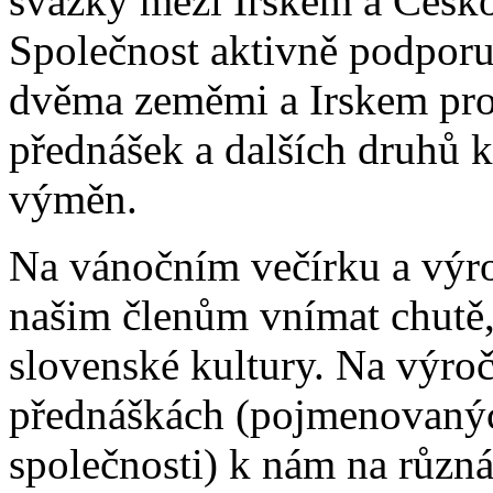
svazky mezi Irskem a Česk
Společnost aktivně podporu
dvěma zeměmi a Irskem pros
přednášek a dalších druhů k
výměn.
Na vánočním večírku a vý
našim členům vnímat chutě,
slovenské kultury. Na výro
přednáškách (pojmenovaných
společnosti) k nám na různ