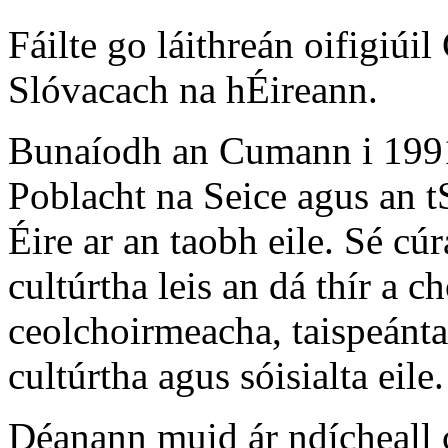
Fáilte go láithreán oifigiú
Slóvacach na hÉireann.
Bunaíodh an Cumann i 1991 
Poblacht na Seice agus an t
Éire ar an taobh eile. Sé 
cultúrtha leis an dá thír a c
ceolchoirmeacha, taispeántas
cultúrtha agus sóisialta eile.
Déanann muid ár ndícheall 