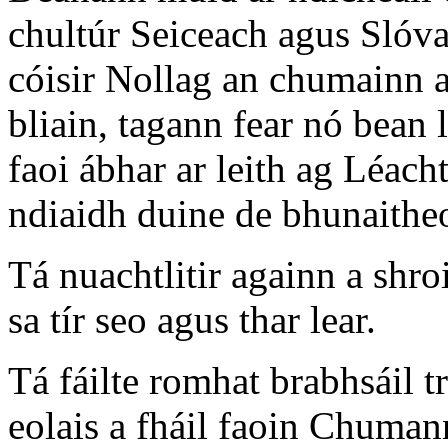
chultúr Seiceach agus Slóvac
cóisir Nollag an chumainn a
bliain, tagann fear nó bean 
faoi ábhar ar leith ag Léach
ndiaidh duine de bhunaithe
Tá nuachtlitir againn a shr
sa tír seo agus thar lear.
Tá fáilte romhat brabhsáil t
eolais a fháil faoin Chuman